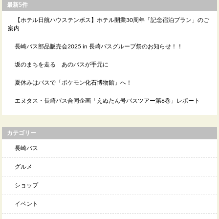
最新5件
【ホテル日航ハウステンボス】ホテル開業30周年「記念宿泊プラン」のご
案内
長崎バス部品販売会2025 in 長崎バスグループ祭のお知らせ！！
坂のまちを走る あのバスが手元に
夏休みはバスで「ポケモン化石博物館」へ！
エヌタス・長崎バス合同企画「えぬたん号バスツアー第6巻」レポート
カテゴリー
長崎バス
グルメ
ショップ
イベント