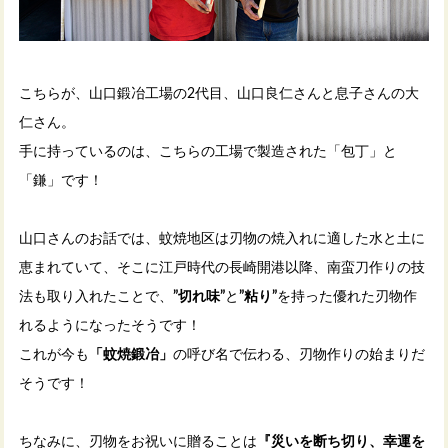
こちらが、山口鍛冶工場の2代目、山口良仁さんと息子さんの大
仁さん。
手に持っているのは、こちらの工場で製造された「包丁」と
「鎌」です！
山口さんのお話では、蚊焼地区は刃物の焼入れに適した水と土に
恵まれていて、そこに江戸時代の長崎開港以降、南蛮刀作りの技
法も取り入れたことで、
”切れ味”
と
”粘り”
を持った優れた刃物作
れるようになったそうです！
これが今も
「蚊焼鍛冶」
の呼び名で伝わる、刃物作りの始まりだ
そうです！
ちなみに、刃物をお祝いに贈ることは
『災いを断ち切り、幸運を