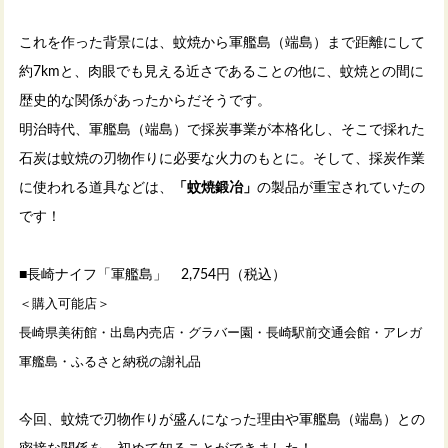
これを作った背景には、蚊焼から軍艦島（端島）まで距離にして
約7kmと、肉眼でも見える近さであることの他に、蚊焼との間に
歴史的な関係があったからだそうです。
明治時代、軍艦島（端島）で採炭事業が本格化し、そこで採れた
石炭は蚊焼の刃物作りに必要な火力のもとに。そして、採炭作業
に使われる道具などは、
「蚊焼鍛冶」
の製品が重宝されていたの
です！
■長崎ナイフ「軍艦島」 2,754円（税込）
＜購入可能店＞
長崎県美術館・出島内売店・グラバー園・長崎駅前交通会館・アレガ
軍艦島・ふるさと納税の謝礼品
今回、蚊焼で刃物作りが盛んになった理由や軍艦島（端島）との