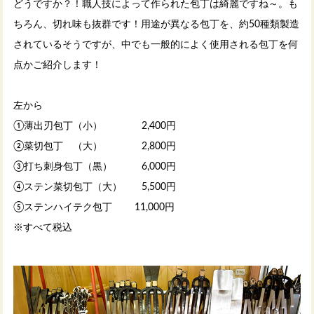
どうですか？！職人技によって作られた包丁は綺麗ですね～。も
ちろん、切れ味も抜群です！用途が異なる包丁を、約50種類製造
されているそうですが、中でも一般的によく使用される包丁を何
点かご紹介します！
左から
①薄出刃包丁（小） 2,400円
②菜切包丁 （大） 2,800円
③打ち刺身包丁（黒） 6,000円
④ステン菜切包丁（大） 5,500円
⑤ステンハイテク包丁 11,000円
※すべて税込