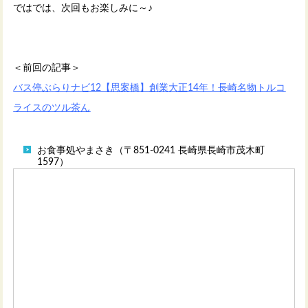
ではでは、次回もお楽しみに～♪
＜前回の記事＞
バス停ぶらりナビ12【思案橋】創業大正14年！長崎名物トルコ
ライスのツル茶ん
お食事処やまさき（〒851-0241 長崎県長崎市茂木町
1597）