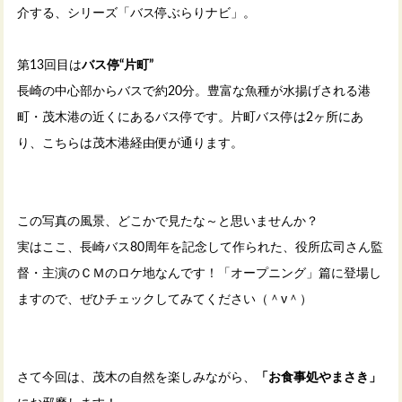
介する、シリーズ「バス停ぶらりナビ」。
第13回目は
バス停“片町”
長崎の中心部からバスで約20分。豊富な魚種が水揚げされる港
町・茂木港の近くにあるバス停です。片町バス停は2ヶ所にあ
り、こちらは茂木港経由便が通ります。
この写真の風景、どこかで見たな～と思いませんか？
実はここ、長崎バス80周年を記念して作られた、役所広司さん監
督・主演のＣＭのロケ地なんです！「オープニング」篇に登場し
ますので、ぜひチェックしてみてください（＾ν＾）
さて今回は、茂木の自然を楽しみながら、
「お食事処やまさき」