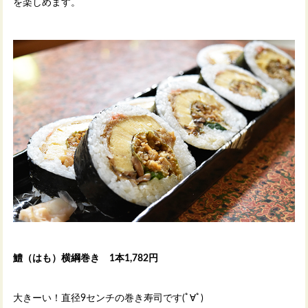
を楽しめます。
鱧（はも）横綱巻き 1本1,782円
大きーい！直径9センチの巻き寿司です(ﾟ∀ﾟ)