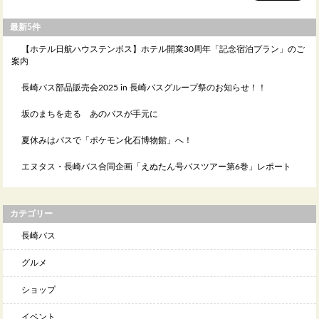
最新5件
【ホテル日航ハウステンボス】ホテル開業30周年「記念宿泊プラン」のご
案内
長崎バス部品販売会2025 in 長崎バスグループ祭のお知らせ！！
坂のまちを走る あのバスが手元に
夏休みはバスで「ポケモン化石博物館」へ！
エヌタス・長崎バス合同企画「えぬたん号バスツアー第6巻」レポート
カテゴリー
長崎バス
グルメ
ショップ
イベント