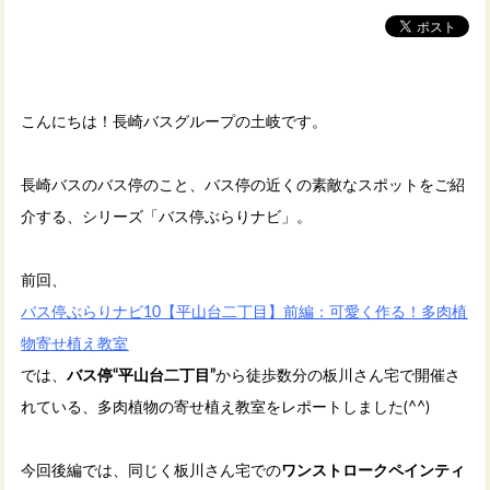
こんにちは！長崎バスグループの土岐です。
長崎バスのバス停のこと、バス停の近くの素敵なスポットをご紹
介する、シリーズ「バス停ぶらりナビ」。
前回、
バス停ぶらりナビ10【平山台二丁目】前編：可愛く作る！多肉植
物寄せ植え教室
では、
バス停“平山台二丁目”
から徒歩数分の板川さん宅で開催さ
れている、多肉植物の寄せ植え教室をレポートしました(^^)
今回後編では、同じく板川さん宅での
ワンストロークペインティ