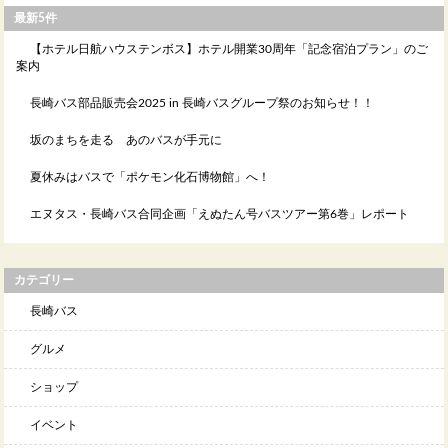
最新5件
【ホテル日航ハウステンボス】ホテル開業30周年「記念宿泊プラン」のご
案内
長崎バス部品販売会2025 in 長崎バスグループ祭のお知らせ！！
坂のまちを走る あのバスが手元に
夏休みはバスで「ポケモン化石博物館」へ！
エヌタス・長崎バス合同企画「えぬたん号バスツアー第6巻」レポート
カテゴリー
長崎バス
グルメ
ショップ
イベント