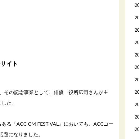
2
2
2
2
2
ルサイト
2
2
え、その記念事業として、俳優 役所広司さんが主
2
ました。
2
2
『ACC CM FESTIVAL』においても、ACCゴー
2
話題になりました。