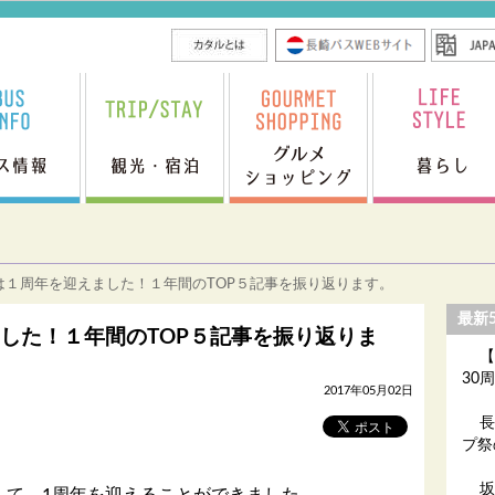
は１周年を迎えました！１年間のTOP５記事を振り返ります。
最新
した！１年間のTOP５記事を振り返りま
【
30
2017年05月02日
長
プ祭
坂