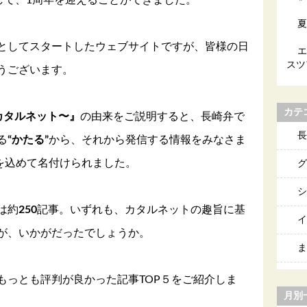
して、1周年を迎えることができました。
夏
としてスタートしたウェブサイトですが、皆様の日
エ
スツ
うございます。
カテ
et〜カタルネット〜』
の由来をご説明すると、長崎弁で
長
る
“かたる”
から、それから発信する情報をみなさま
を込めて名付けられました。
グ
シ
は約
250
記事。いずれも、カタルネットの趣旨に基
イ
が、いかがだったでしょうか。
ま
もっとも評判が良かった記事TOP５をご紹介しま
月別