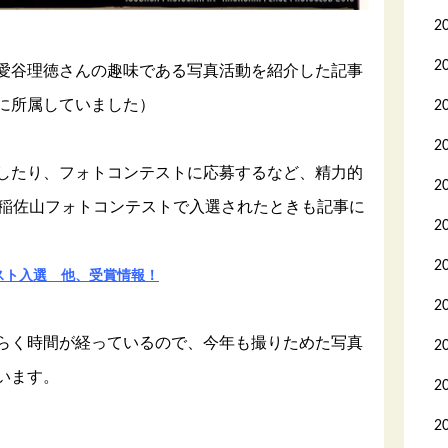
2
2
愛谷理徳さんの趣味である写真活動を紹介した記事
に所属していました）
2
2
したり、フォトコンテストに応募するなど、精力的
2
、稲佐山フォトコンテストで入選されたときも記事に
2
2
スト入選 他、受賞情報！
2
らく時間が経っているので、今年も撮りためた写真
2
います。
2
2